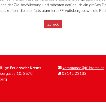
ngen der Zivilbevölkerung und möchten dafür auch ein großes 
atzkräften, die ebenfalls alarmierte FF Voitsberg, sowie die Pol
n.
Zurück
illige Feuerwehr Krems
kommando@ff-krems.at
sergasse 10, 8570
03142 22133
berg