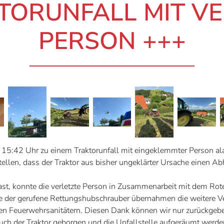
TORUNFALL MIT V
PERSON +++
5:42 Uhr zu einem Traktorunfall mit eingeklemmter Person ala
llen, dass der Traktor aus bisher ungeklärter Ursache einen A
st, konnte die verletzte Person in Zusammenarbeit mit dem Rote
ie der gerufene Rettungshubschrauber übernahmen die weitere Ve
en Feuerwehrsanitätern. Diesen Dank können wir nur zurückgeb
uch der Traktor geborgen und die Unfallstelle aufgeräumt werde